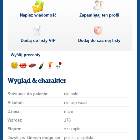
Napisz wiadomość
Zapamiętaj ten profil
Dodaj do listy
VIP
Dodaj do czarnej listy
Wyślij prezenty
Wyślij
Wyślij
Przejażdżka
Wyślij
Wyślij
Wyślij
uśmiech
buziaka
samochodem
szampana
drinka
różę
Wygląd & charakter
Stosunek do palenia:
nie palę
Alkohol:
nie piję wcale
Dzieci:
mam
Wzrost:
178
Figura:
szczupła
Języki, w których mogę się
polski, angielski