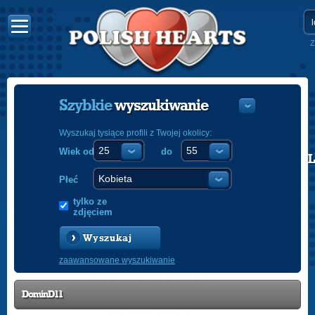
Z
Szybkie
wyszukiwanie
Wyszukaj tysiące profili z Twojej okolicy:
Wiek od
do
POLISH
ENGLISH
Płeć
tylko ze
zdjęciem
Wyszukaj
zaawansowane wyszukiwanie
DominD11